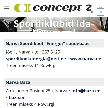
Skip
to
0
content
Spordiklubid Ida-
Virumaal
Narva Spordikool "Energia" sõudebaas
Jõe 1, Narva • tel: 357 5125 •
spordikool.energia@neti.ee
•
www.narva.ee
Treenimiseks 11 RowErgi
Narva Baza
Aleksander Puškini 25a, Narva •
info@baza.ee
•
baza.ee
Treenimiseks 4 RowErgi