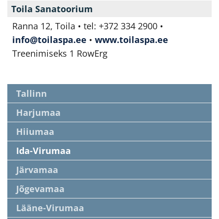
Toila Sanatoorium
Ranna 12, Toila • tel: +372 334 2900 •
info@toilaspa.ee
•
www.toilaspa.ee
Treenimiseks 1 RowErg
Tallinn
Harjumaa
Hiiumaa
Ida-Virumaa
Järvamaa
Jõgevamaa
Lääne-Virumaa