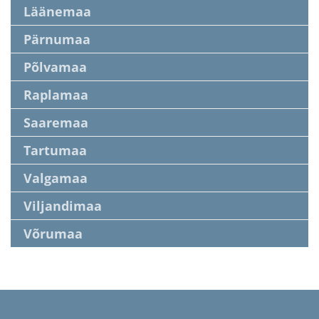
Läänemaa
Pärnumaa
Põlvamaa
Raplamaa
Saaremaa
Tartumaa
Valgamaa
Viljandimaa
Võrumaa